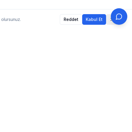
 olursunuz.
Reddet
Kabul Et
Destek
İletişim
erlerimiz
Bizimle iletişime geçin
SSS
aları
Sık sorulan sorular
Canlı Destek