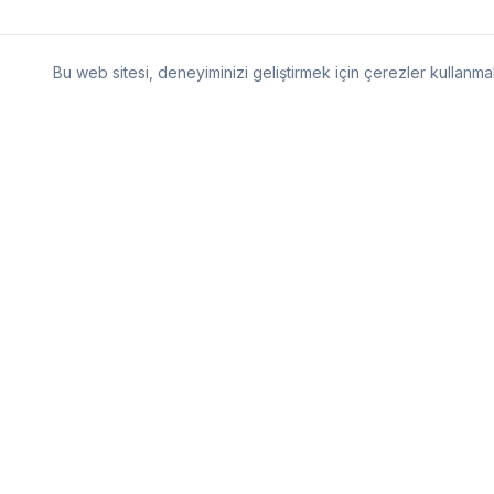
Bu web sitesi, deneyiminizi geliştirmek için çerezler kullanm
Demand Grup
Finansal Çözümler
Türkiye'nin önde gelen finansal çözümler şirketi
olarak, müşterilerimize borç yapılandırma, alacak
yönetimi ve finansal danışmanlık alanlarında
kapsamlı hizmetler sunuyoruz.