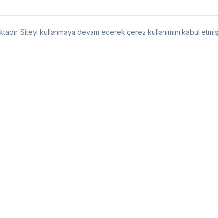
aktadır. Siteyi kullanmaya devam ederek çerez kullanımını kabul etmiş
Hizmetlerimiz
Kurumsal
Borç Yapılandırma
Hakkımızda
Borçlarınızı yeniden yapılandırın
Şirketimiz ve değ
Alacak Yönetimi
Markalarımız
Alacaklarınızı profesyonelce yönetin
Demand Grup mark
Konkordato
Ekibimiz